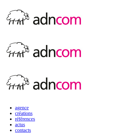
agence
créations
références
actus
contacts