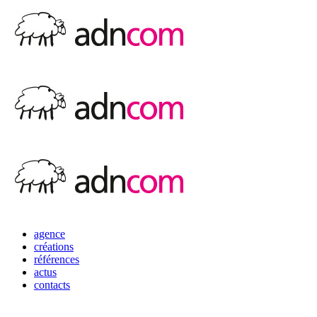
agence
créations
références
actus
contacts