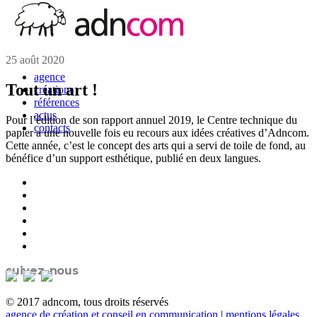
25 août 2020
agence
Tout un art !
créations
références
actus
Pour l’édition de son rapport annuel 2019, le Centre technique du
contacts
papier a une nouvelle fois eu recours aux idées créatives d’Adncom.
Cette année, c’est le concept des arts qui a servi de toile de fond, au
bénéfice d’un support esthétique, publié en deux langues.
suivez-nous
© 2017 adncom, tous droits réservés
agence de création et conseil en communication
|
mentions légales