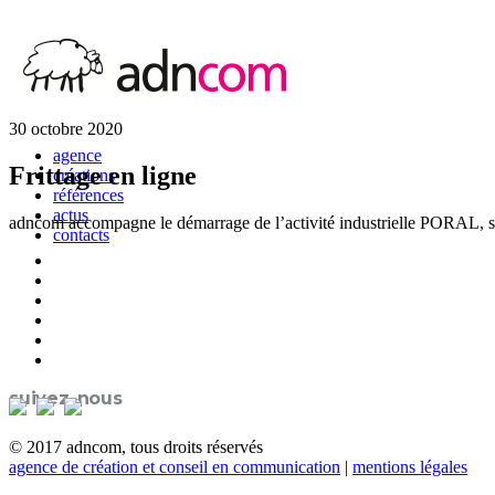
30 octobre 2020
agence
Frittage en ligne
créations
références
actus
adncom accompagne le démarrage de l’activité industrielle PORAL, spé
contacts
suivez-nous
© 2017 adncom, tous droits réservés
agence de création et conseil en communication
|
mentions légales