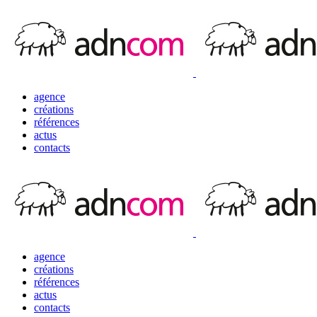
agence
créations
références
actus
contacts
agence
créations
références
actus
contacts