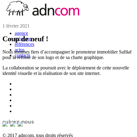
1 février 2021
agence
Coup de neuf !
créations
références
actus
Nous sommes fiers d’accompagner le promoteur immobilier Safilaf
contacts
pour la refonte de son logo et de sa charte graphique.
La collaboration se poursuit avec le déploiement de cette nouvelle
identité visuelle et la réalisation de son site internet.
suivez-nous
© 2017 adncom, tous droits réservés