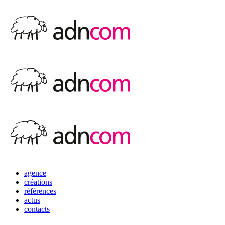
agence
créations
références
actus
contacts