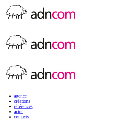
agence
créations
références
actus
contacts