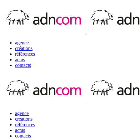
agence
créations
références
actus
contacts
agence
créations
références
actus
contacts