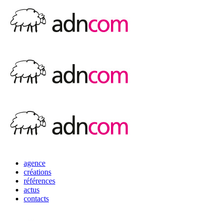
agence
créations
références
actus
contacts