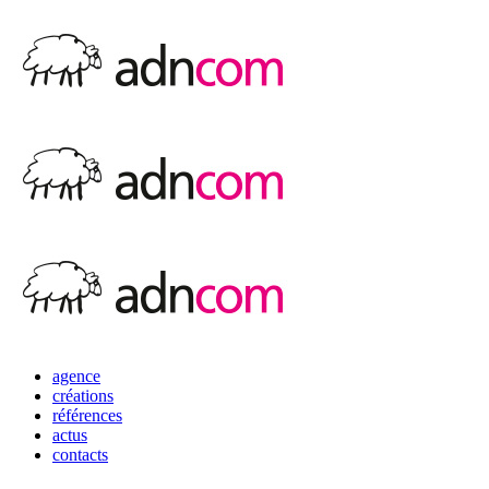
agence
créations
références
actus
contacts