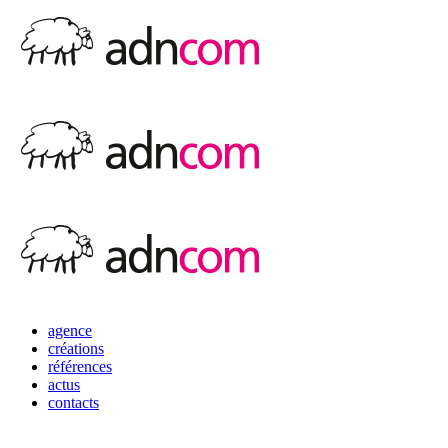
agence
créations
références
actus
contacts