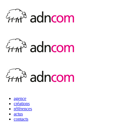
agence
créations
références
actus
contacts