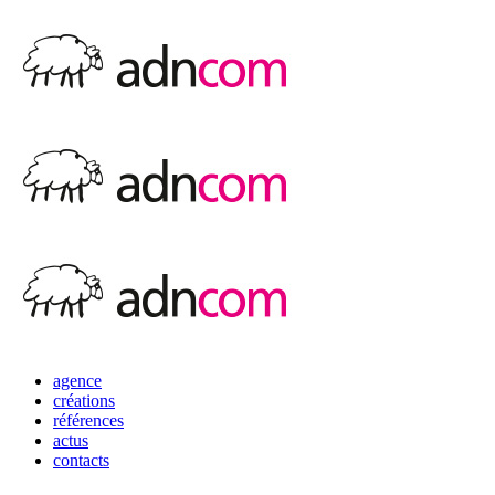
agence
créations
références
actus
contacts