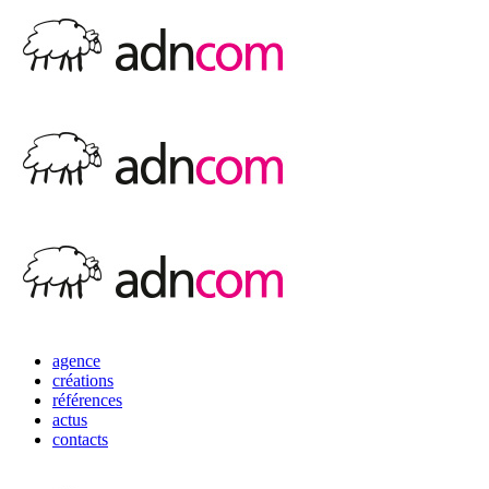
agence
créations
références
actus
contacts