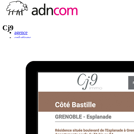
Cj9
agence
créations
références
actus
contacts